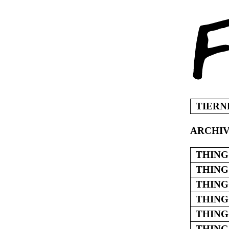
Skip
to
content
TIERN
ARCHI
THING
THING
THING 
THING
THING
THING